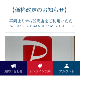
にやさしくフィットし、お好みの角度
に調整できるため、長時間でも負担が
【価格改定のお知らせ】
少なく、ゆったりとお過ごしいただけ
ます。 「まるで雲の上にいるような座
平素より木村K商店をご利用いただ
り心地」と感じていただけるほど、快
き、誠にありがとうございます。 この
適な座り心地です。 足つぼの刺激で身
たび、原材料費や光熱費の高騰に伴
体を整えながら、心もほっと安らぐ時
い、2026年6月14日より一部メニュ
間をお過ごしください。 木村k商店で
ーの価格を改定させていただくことと
は、これからも技術だけでなく、施術
なりました。 また、今後は足つぼ施術
を受ける空間や設備にもこだわり、皆
前後の蒸しタオルを導入し、よりリラ
さまに安心して通っていただけるサロ
ックスした状態で足裏から全身を整え
ンづくりを目指してまいります。 ぜひ
る施術をご提供してまいります。その
お問い合わせ
オンライン予約
アカウント
新しいリクライニングチェアで、心地
他にも施術内容やサービスの充実を図
よい足つぼ施術をご体感ください。 皆
り、お客様によりご満足いただける環
さまのご来店を心よりお待ちしており
Pay Pay
境づくりに努めてまいります。 お客様
ます。
にはご負担をおかけいたしますが、こ
いつもお世話になっております。 5月
れからも技術の向上とサービスの充実
より施術料金、洋服、お野菜のお支払
に努め、より良い施術をお届けしてま
いにPayPayがご利用いただけますの
いります。 何卒ご理解賜りますようお