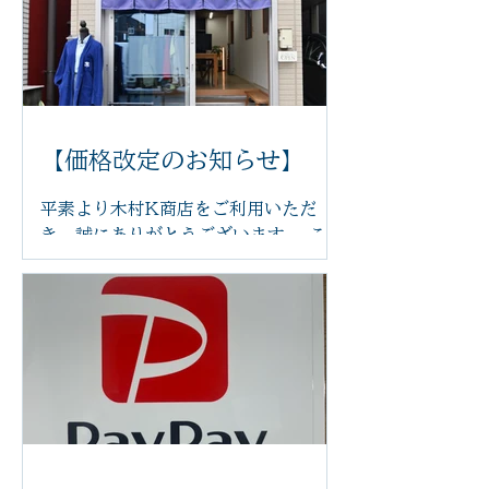
アを導入いたしました。 体の力が抜け
てリラックスした状態で受けていただ
くことで、より心地よく施術を受けて
いただけます。 新しいチェアは、身体
にやさしくフィットし、お好みの角度
に調整できるため、長時間でも負担が
【価格改定のお知らせ】
少なく、ゆったりとお過ごしいただけ
ます。 「まるで雲の上にいるような座
平素より木村K商店をご利用いただ
り心地」と感じていただけるほど、快
き、誠にありがとうございます。 この
適な座り心地です。 足つぼの刺激で身
たび、原材料費や光熱費の高騰に伴
体を整えながら、心もほっと安らぐ時
い、2026年6月14日より一部メニュ
間をお過ごしください。 木村k商店で
ーの価格を改定させていただくことと
は、これからも技術だけでなく、施術
なりました。 また、今後は足つぼ施術
を受ける空間や設備にもこだわり、皆
前後の蒸しタオルを導入し、よりリラ
さまに安心して通っていただけるサロ
ックスした状態で足裏から全身を整え
ンづくりを目指してまいります。 ぜひ
る施術をご提供してまいります。その
新しいリクライニングチェアで、心地
他にも施術内容やサービスの充実を図
よい足つぼ施術をご体感ください。 皆
り、お客様によりご満足いただける環