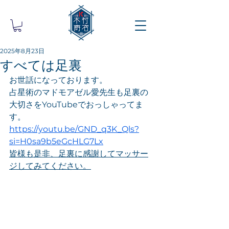
2025年8月23日
すべては足裏
お世話になっております。
占星術のマドモアゼル愛先生も足裏の
大切さをYouTubeでおっしゃってま
す。
https://youtu.be/GND_q3K_Qls?
si=H0sa9b5eGcHLG7Lx
皆様も是非、足裏に感謝してマッサー
ジしてみてください。