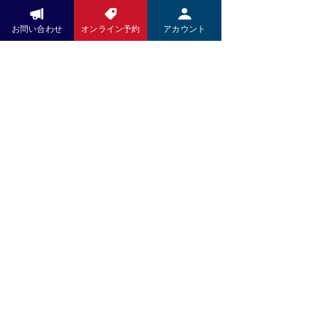
さまのご来店を心よりお待ちしており
Pay Pay
境づくりに努めてまいります。 お客様
ます。
にはご負担をおかけいたしますが、こ
お問い合わせ
オンライン予約
アカウント
いつもお世話になっております。 5月
れからも技術の向上とサービスの充実
より施術料金、洋服、お野菜のお支払
に努め、より良い施術をお届けしてま
いにPayPayがご利用いただけますの
いります。 何卒ご理解賜りますようお
で、引き続きよろしくお願い致しま
願い申し上げます。 木村K商店 店主
す。
木村高久
お問い合わせ
LINEでのお問い合せください
​QRコードをタップ⇩
LINEをお持ちでない方は
​こちらから