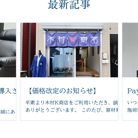
最新記事
導入さ
【価格改定のお知らせ】
Pa
平素より木村K商店をご利用いただき、誠に
いつ
ありがとうございます。 このたび、原材料
施術
き誠にあり
費や光熱費の高騰に伴い、2026年6月14日
Pa
つぼ施術
より一部メニューの価格を改定させていた
続き
う、新し
だくこととなりました。 また、今後は足つ
たしまし