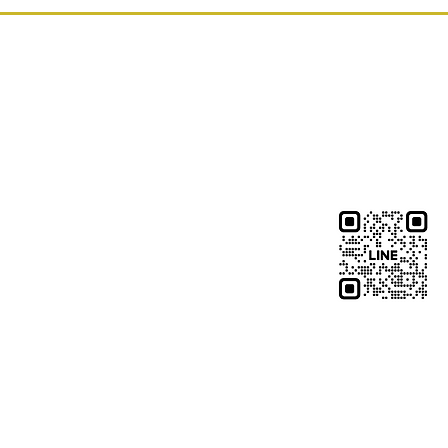
た。 体の力が抜けてリラックスし
受けていただくことで、より心地
を受けていただけます。 新しいチ
お問い合
身体にやさしくフィットし、お好
に調整できるため、長時間でも負
く、ゆったりとお過ごしいただけ
LINEでのお問い合
「まるで雲の上にいるような座り
QRコードをクリ
感じていただけるほど、快適な座
す。 足つぼの刺激で身体を整えな
もほっと安らぐ時間をお過ごしく
木村k商店では、これからも技術
く、施術を受ける空間や設備にも
り、皆さまに安心して通っていた
ロンづくりを目指してまいります。
しいリクライニングチェアで、心
つぼ施術をご体感ください。 皆さ
LINEをお持ちでな
店を心よりお待ちしております。
こちらから