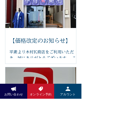
けるよう、新しいリクライニングチェ
アを導入いたしました。 体の力が抜け
てリラックスした状態で受けていただ
くことで、より心地よく施術を受けて
いただけます。 新しいチェアは、身体
にやさしくフィットし、お好みの角度
に調整できるため、長時間でも負担が
【価格改定のお知らせ】
少なく、ゆったりとお過ごしいただけ
ます。 「まるで雲の上にいるような座
平素より木村K商店をご利用いただ
り心地」と感じていただけるほど、快
き、誠にありがとうございます。 この
適な座り心地です。 足つぼの刺激で身
たび、原材料費や光熱費の高騰に伴
体を整えながら、心もほっと安らぐ時
い、2026年6月14日より一部メニュ
間をお過ごしください。 木村k商店で
ーの価格を改定させていただくことと
は、これからも技術だけでなく、施術
なりました。 また、今後は足つぼ施術
を受ける空間や設備にもこだわり、皆
前後の蒸しタオルを導入し、よりリラ
お問い合わせ
オンライン予約
アカウント
さまに安心して通っていただけるサロ
ックスした状態で足裏から全身を整え
ンづくりを目指してまいります。 ぜひ
る施術をご提供してまいります。その
新しいリクライニングチェアで、心地
他にも施術内容やサービスの充実を図
よい足つぼ施術をご体感ください。 皆
り、お客様によりご満足いただける環