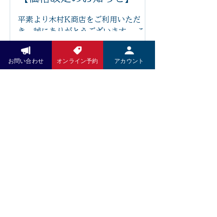
少なく、ゆったりとお過ごしいただけ
ます。 「まるで雲の上にいるような座
平素より木村K商店をご利用いただ
り心地」と感じていただけるほど、快
き、誠にありがとうございます。 この
適な座り心地です。 足つぼの刺激で身
たび、原材料費や光熱費の高騰に伴
体を整えながら、心もほっと安らぐ時
い、2026年6月14日より一部メニュ
お問い合わせ
オンライン予約
アカウント
間をお過ごしください。 木村k商店で
ーの価格を改定させていただくことと
は、これからも技術だけでなく、施術
なりました。 また、今後は足つぼ施術
を受ける空間や設備にもこだわり、皆
前後の蒸しタオルを導入し、よりリラ
さまに安心して通っていただけるサロ
ックスした状態で足裏から全身を整え
ンづくりを目指してまいります。 ぜひ
る施術をご提供してまいります。その
新しいリクライニングチェアで、心地
他にも施術内容やサービスの充実を図
よい足つぼ施術をご体感ください。 皆
り、お客様によりご満足いただける環
さまのご来店を心よりお待ちしており
Pay Pay
境づくりに努めてまいります。 お客様
ます。
にはご負担をおかけいたしますが、こ
いつもお世話になっております。 5月
れからも技術の向上とサービスの充実
より施術料金、洋服、お野菜のお支払
に努め、より良い施術をお届けしてま
いにPayPayがご利用いただけますの
いります。 何卒ご理解賜りますようお
で、引き続きよろしくお願い致しま
願い申し上げます。 木村K商店 店主
す。