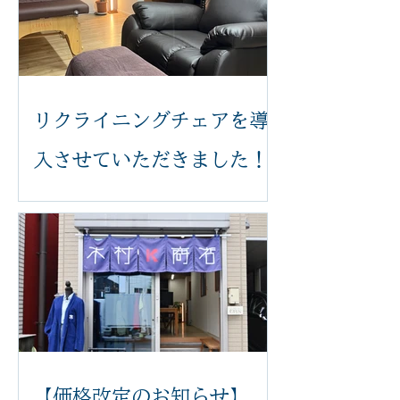
リクライニングチェアを導
入させていただきました！
いつも木村k商店をご利用いただき誠
にありがとうございます。 このたび、
足つぼ施術をより快適に受けていただ
けるよう、新しいリクライニングチェ
アを導入いたしました。 体の力が抜け
てリラックスした状態で受けていただ
くことで、より心地よく施術を受けて
いただけます。 新しいチェアは、身体
にやさしくフィットし、お好みの角度
に調整できるため、長時間でも負担が
【価格改定のお知らせ】