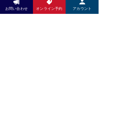
ます。
にはご負担をおかけいたしますが、こ
お問い合わせ
オンライン予約
アカウント
いつもお世話になっております。 5月
れからも技術の向上とサービスの充実
より施術料金、洋服、お野菜のお支払
に努め、より良い施術をお届けしてま
いにPayPayがご利用いただけますの
いります。 何卒ご理解賜りますようお
で、引き続きよろしくお願い致しま
願い申し上げます。 木村K商店 店主
す。
木村高久
お問い合わせ
LINEでのお問い合せください
​QRコードをタップ⇩
LINEをお持ちでない方は
​こちらから