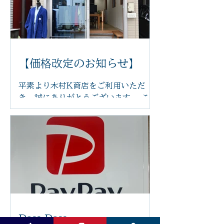
アを導入いたしました。 体の力が抜け
てリラックスした状態で受けていただ
くことで、より心地よく施術を受けて
いただけます。 新しいチェアは、身体
にやさしくフィットし、お好みの角度
に調整できるため、長時間でも負担が
【価格改定のお知らせ】
少なく、ゆったりとお過ごしいただけ
ます。 「まるで雲の上にいるような座
平素より木村K商店をご利用いただ
り心地」と感じていただけるほど、快
き、誠にありがとうございます。 この
適な座り心地です。 足つぼの刺激で身
たび、原材料費や光熱費の高騰に伴
体を整えながら、心もほっと安らぐ時
い、2026年6月14日より一部メニュ
間をお過ごしください。 木村k商店で
ーの価格を改定させていただくことと
は、これからも技術だけでなく、施術
なりました。 また、今後は足つぼ施術
を受ける空間や設備にもこだわり、皆
前後の蒸しタオルを導入し、よりリラ
さまに安心して通っていただけるサロ
ックスした状態で足裏から全身を整え
ンづくりを目指してまいります。 ぜひ
る施術をご提供してまいります。その
新しいリクライニングチェアで、心地
他にも施術内容やサービスの充実を図
よい足つぼ施術をご体感ください。 皆
り、お客様によりご満足いただける環
さまのご来店を心よりお待ちしており
Pay Pay
境づくりに努めてまいります。 お客様