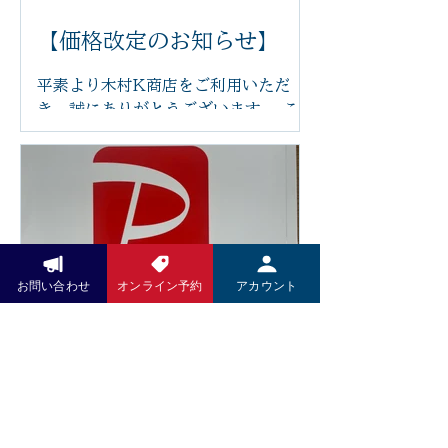
にやさしくフィットし、お好みの角度
に調整できるため、長時間でも負担が
【価格改定のお知らせ】
少なく、ゆったりとお過ごしいただけ
ます。 「まるで雲の上にいるような座
平素より木村K商店をご利用いただ
り心地」と感じていただけるほど、快
き、誠にありがとうございます。 この
適な座り心地です。 足つぼの刺激で身
たび、原材料費や光熱費の高騰に伴
体を整えながら、心もほっと安らぐ時
い、2026年6月14日より一部メニュ
間をお過ごしください。 木村k商店で
ーの価格を改定させていただくことと
は、これからも技術だけでなく、施術
なりました。 また、今後は足つぼ施術
を受ける空間や設備にもこだわり、皆
前後の蒸しタオルを導入し、よりリラ
さまに安心して通っていただけるサロ
ックスした状態で足裏から全身を整え
ンづくりを目指してまいります。 ぜひ
る施術をご提供してまいります。その
お問い合わせ
オンライン予約
アカウント
新しいリクライニングチェアで、心地
他にも施術内容やサービスの充実を図
よい足つぼ施術をご体感ください。 皆
り、お客様によりご満足いただける環
さまのご来店を心よりお待ちしており
Pay Pay
境づくりに努めてまいります。 お客様
ます。
にはご負担をおかけいたしますが、こ
いつもお世話になっております。 5月
れからも技術の向上とサービスの充実
より施術料金、洋服、お野菜のお支払
に努め、より良い施術をお届けしてま
いにPayPayがご利用いただけますの
いります。 何卒ご理解賜りますようお