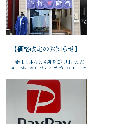
けるよう、新しいリクライニングチェ
アを導入いたしました。 体の力が抜け
てリラックスした状態で受けていただ
くことで、より心地よく施術を受けて
いただけます。 新しいチェアは、身体
にやさしくフィットし、お好みの角度
に調整できるため、長時間でも負担が
【価格改定のお知らせ】
少なく、ゆったりとお過ごしいただけ
ます。 「まるで雲の上にいるような座
平素より木村K商店をご利用いただ
り心地」と感じていただけるほど、快
き、誠にありがとうございます。 この
適な座り心地です。 足つぼの刺激で身
たび、原材料費や光熱費の高騰に伴
体を整えながら、心もほっと安らぐ時
い、2026年6月14日より一部メニュ
間をお過ごしください。 木村k商店で
ーの価格を改定させていただくことと
は、これからも技術だけでなく、施術
なりました。 また、今後は足つぼ施術
を受ける空間や設備にもこだわり、皆
前後の蒸しタオルを導入し、よりリラ
さまに安心して通っていただけるサロ
ックスした状態で足裏から全身を整え
ンづくりを目指してまいります。 ぜひ
る施術をご提供してまいります。その
新しいリクライニングチェアで、心地
他にも施術内容やサービスの充実を図