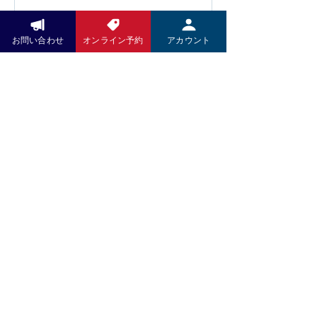
よい足つぼ施術をご体感ください。 皆
り、お客様によりご満足いただける環
さまのご来店を心よりお待ちしており
Pay Pay
境づくりに努めてまいります。 お客様
ます。
にはご負担をおかけいたしますが、こ
お問い合わせ
オンライン予約
アカウント
いつもお世話になっております。 5月
れからも技術の向上とサービスの充実
より施術料金、洋服、お野菜のお支払
に努め、より良い施術をお届けしてま
いにPayPayがご利用いただけますの
いります。 何卒ご理解賜りますようお
で、引き続きよろしくお願い致しま
願い申し上げます。 木村K商店 店主
す。
木村高久
お問い合わせ
LINEでのお問い合せください
​QRコードをタップ⇩