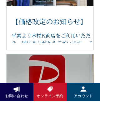
いただけます。 新しいチェアは、身体
にやさしくフィットし、お好みの角度
に調整できるため、長時間でも負担が
【価格改定のお知らせ】
少なく、ゆったりとお過ごしいただけ
ます。 「まるで雲の上にいるような座
平素より木村K商店をご利用いただ
り心地」と感じていただけるほど、快
き、誠にありがとうございます。 この
適な座り心地です。 足つぼの刺激で身
たび、原材料費や光熱費の高騰に伴
体を整えながら、心もほっと安らぐ時
い、2026年6月14日より一部メニュ
間をお過ごしください。 木村k商店で
ーの価格を改定させていただくことと
は、これからも技術だけでなく、施術
なりました。 また、今後は足つぼ施術
を受ける空間や設備にもこだわり、皆
前後の蒸しタオルを導入し、よりリラ
さまに安心して通っていただけるサロ
ックスした状態で足裏から全身を整え
ンづくりを目指してまいります。 ぜひ
る施術をご提供してまいります。その
お問い合わせ
オンライン予約
アカウント
新しいリクライニングチェアで、心地
他にも施術内容やサービスの充実を図
よい足つぼ施術をご体感ください。 皆
り、お客様によりご満足いただける環
さまのご来店を心よりお待ちしており
Pay Pay
境づくりに努めてまいります。 お客様
ます。
にはご負担をおかけいたしますが、こ
いつもお世話になっております。 5月
れからも技術の向上とサービスの充実
より施術料金、洋服、お野菜のお支払