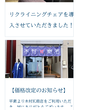
リクライニングチェアを導
入させていただきました！
いつも木村k商店をご利用いただき誠
にありがとうございます。 このたび、
足つぼ施術をより快適に受けていただ
けるよう、新しいリクライニングチェ
アを導入いたしました。 体の力が抜け
てリラックスした状態で受けていただ
くことで、より心地よく施術を受けて
いただけます。 新しいチェアは、身体
にやさしくフィットし、お好みの角度
に調整できるため、長時間でも負担が
【価格改定のお知らせ】
少なく、ゆったりとお過ごしいただけ
ます。 「まるで雲の上にいるような座
平素より木村K商店をご利用いただ
り心地」と感じていただけるほど、快
き、誠にありがとうございます。 この