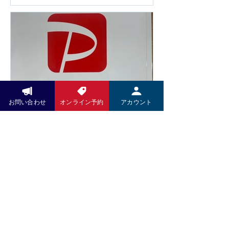
適な座り心地です。 足つぼの刺激で身
たび、原材料費や光熱費の高騰に伴
体を整えながら、心もほっと安らぐ時
い、2026年6月14日より一部メニュ
間をお過ごしください。 木村k商店で
ーの価格を改定させていただくことと
は、これからも技術だけでなく、施術
なりました。 また、今後は足つぼ施術
を受ける空間や設備にもこだわり、皆
前後の蒸しタオルを導入し、よりリラ
さまに安心して通っていただけるサロ
ックスした状態で足裏から全身を整え
ンづくりを目指してまいります。 ぜひ
る施術をご提供してまいります。その
新しいリクライニングチェアで、心地
他にも施術内容やサービスの充実を図
お問い合わせ
オンライン予約
アカウント
よい足つぼ施術をご体感ください。 皆
り、お客様によりご満足いただける環
さまのご来店を心よりお待ちしており
Pay Pay
境づくりに努めてまいります。 お客様
ます。
にはご負担をおかけいたしますが、こ
いつもお世話になっております。 5月
れからも技術の向上とサービスの充実
より施術料金、洋服、お野菜のお支払
に努め、より良い施術をお届けしてま
いにPayPayがご利用いただけますの
いります。 何卒ご理解賜りますようお
で、引き続きよろしくお願い致しま
願い申し上げます。 木村K商店 店主
す。
木村高久
お問い合わせ