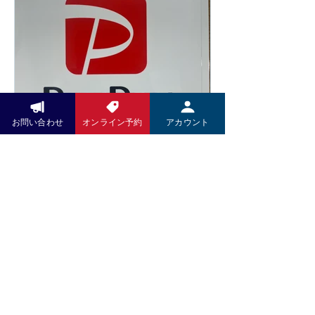
い、2026年6月14日より一部メニュ
間をお過ごしください。 木村k商店で
ーの価格を改定させていただくことと
は、これからも技術だけでなく、施術
なりました。 また、今後は足つぼ施術
を受ける空間や設備にもこだわり、皆
前後の蒸しタオルを導入し、よりリラ
さまに安心して通っていただけるサロ
ックスした状態で足裏から全身を整え
ンづくりを目指してまいります。 ぜひ
る施術をご提供してまいります。その
新しいリクライニングチェアで、心地
他にも施術内容やサービスの充実を図
よい足つぼ施術をご体感ください。 皆
り、お客様によりご満足いただける環
お問い合わせ
オンライン予約
アカウント
さまのご来店を心よりお待ちしており
Pay Pay
境づくりに努めてまいります。 お客様
ます。
にはご負担をおかけいたしますが、こ
いつもお世話になっております。 5月
れからも技術の向上とサービスの充実
より施術料金、洋服、お野菜のお支払
に努め、より良い施術をお届けしてま
いにPayPayがご利用いただけますの
いります。 何卒ご理解賜りますようお
で、引き続きよろしくお願い致しま
願い申し上げます。 木村K商店 店主
す。
木村高久
お問い合わせ
LINEでのお問い合せください