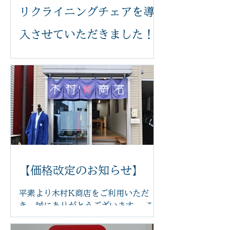
リクライニングチェアを導
入させていただきました！
いつも木村k商店をご利用いただき誠
にありがとうございます。 このたび、
足つぼ施術をより快適に受けていただ
けるよう、新しいリクライニングチェ
アを導入いたしました。 体の力が抜け
てリラックスした状態で受けていただ
くことで、より心地よく施術を受けて
いただけます。 新しいチェアは、身体
にやさしくフィットし、お好みの角度
に調整できるため、長時間でも負担が
【価格改定のお知らせ】
少なく、ゆったりとお過ごしいただけ
ます。 「まるで雲の上にいるような座
平素より木村K商店をご利用いただ
り心地」と感じていただけるほど、快
き、誠にありがとうございます。 この
適な座り心地です。 足つぼの刺激で身
たび、原材料費や光熱費の高騰に伴
体を整えながら、心もほっと安らぐ時