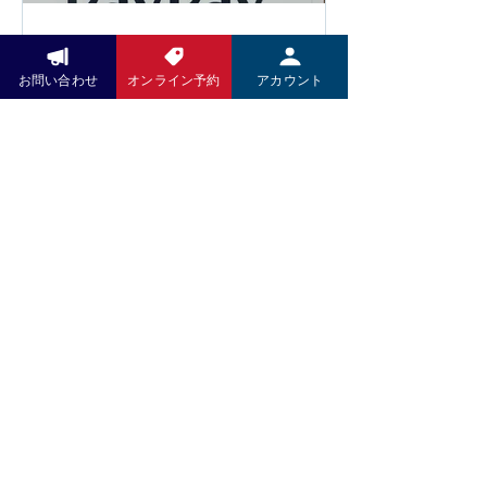
新しいリクライニングチェアで、心地
他にも施術内容やサービスの充実を図
よい足つぼ施術をご体感ください。 皆
り、お客様によりご満足いただける環
さまのご来店を心よりお待ちしており
Pay Pay
境づくりに努めてまいります。 お客様
お問い合わせ
オンライン予約
アカウント
ます。
にはご負担をおかけいたしますが、こ
いつもお世話になっております。 5月
れからも技術の向上とサービスの充実
より施術料金、洋服、お野菜のお支払
に努め、より良い施術をお届けしてま
いにPayPayがご利用いただけますの
いります。 何卒ご理解賜りますようお
で、引き続きよろしくお願い致しま
願い申し上げます。 木村K商店 店主
す。
木村高久
お問い合わせ
LINEでのお問い合せください
​QRコードをタップ⇩