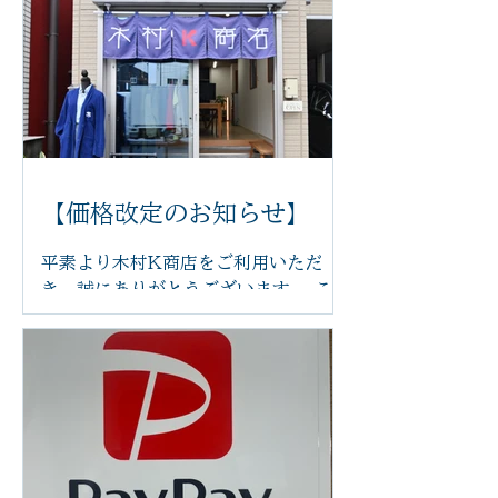
足つぼ施術をより快適に受けていただ
けるよう、新しいリクライニングチェ
アを導入いたしました。 体の力が抜け
てリラックスした状態で受けていただ
くことで、より心地よく施術を受けて
いただけます。 新しいチェアは、身体
にやさしくフィットし、お好みの角度
に調整できるため、長時間でも負担が
【価格改定のお知らせ】
少なく、ゆったりとお過ごしいただけ
ます。 「まるで雲の上にいるような座
平素より木村K商店をご利用いただ
り心地」と感じていただけるほど、快
き、誠にありがとうございます。 この
適な座り心地です。 足つぼの刺激で身
たび、原材料費や光熱費の高騰に伴
体を整えながら、心もほっと安らぐ時
い、2026年6月14日より一部メニュ
間をお過ごしください。 木村k商店で
ーの価格を改定させていただくことと
は、これからも技術だけでなく、施術
なりました。 また、今後は足つぼ施術
を受ける空間や設備にもこだわり、皆
前後の蒸しタオルを導入し、よりリラ
さまに安心して通っていただけるサロ
ックスした状態で足裏から全身を整え
ンづくりを目指してまいります。 ぜひ
る施術をご提供してまいります。その