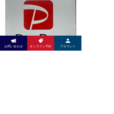
体を整えながら、心もほっと安らぐ時
い、2026年6月14日より一部メニュ
間をお過ごしください。 木村k商店で
ーの価格を改定させていただくことと
は、これからも技術だけでなく、施術
なりました。 また、今後は足つぼ施術
を受ける空間や設備にもこだわり、皆
前後の蒸しタオルを導入し、よりリラ
さまに安心して通っていただけるサロ
ックスした状態で足裏から全身を整え
ンづくりを目指してまいります。 ぜひ
る施術をご提供してまいります。その
新しいリクライニングチェアで、心地
他にも施術内容やサービスの充実を図
よい足つぼ施術をご体感ください。 皆
り、お客様によりご満足いただける環
お問い合わせ
オンライン予約
アカウント
さまのご来店を心よりお待ちしており
Pay Pay
境づくりに努めてまいります。 お客様
ます。
にはご負担をおかけいたしますが、こ
いつもお世話になっております。 5月
れからも技術の向上とサービスの充実
より施術料金、洋服、お野菜のお支払
に努め、より良い施術をお届けしてま
いにPayPayがご利用いただけますの
いります。 何卒ご理解賜りますようお
で、引き続きよろしくお願い致しま
願い申し上げます。 木村K商店 店主
す。
木村高久
お問い合わせ
LINEでのお問い合せください