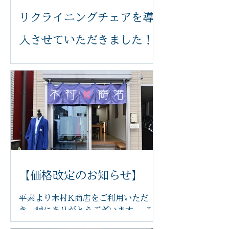
リクライニングチェアを導
入させていただきました！
いつも木村k商店をご利用いただき誠
にありがとうございます。 このたび、
足つぼ施術をより快適に受けていただ
けるよう、新しいリクライニングチェ
アを導入いたしました。 体の力が抜け
てリラックスした状態で受けていただ
くことで、より心地よく施術を受けて
いただけます。 新しいチェアは、身体
にやさしくフィットし、お好みの角度
に調整できるため、長時間でも負担が
【価格改定のお知らせ】
少なく、ゆったりとお過ごしいただけ
ます。 「まるで雲の上にいるような座
平素より木村K商店をご利用いただ
り心地」と感じていただけるほど、快
き、誠にありがとうございます。 この
適な座り心地です。 足つぼの刺激で身
たび、原材料費や光熱費の高騰に伴