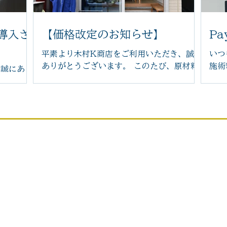
導入さ
【価格改定のお知らせ】
Pa
平素より木村K商店をご利用いただき、誠に
いつ
ありがとうございます。 このたび、原材料
施術
き誠にあり
費や光熱費の高騰に伴い、2026年6月14日
Pa
つぼ施術
より一部メニューの価格を改定させていた
続き
う、新し
だくこととなりました。 また、今後は足つ
たしまし
ぼ施術前後の蒸しタオルを導入し、よりリ
た状態で
ラックスした状態で足裏から全身を整える
よく施術
施術をご提供してまいります。その他にも
ェアは、
わせ
サービス
施術内容やサービスの充実を図り、お客様
みの角度
によりご満足いただける環境づくりに努め
担が少な
オンラインショップ
てまいります。 お客様にはご負担をおかけ
ます。
せください
いたしますが、これからも技術の向上とサ
心地」と
ブログ
ック⇩
ービスの充実に努め、より良い施術をお届
り心地で
けしてまいります。 何卒ご理解賜りますよ
店主プロフィール
がら、心
うお願い申し上げます。 木村K商店 店主
ださい。