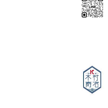
木村k商店では、これからも技術
く、施術を受ける空間や設備にも
り、皆さまに安心して通っていた
ロンづくりを目指してまいります。
しいリクライニングチェアで、心
つぼ施術をご体感ください。 皆さ
LINEをお持ちでな
店を心よりお待ちしております。
こちらから
東京都目黒区目黒本町3-