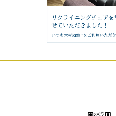
リクライニングチェアを
せていただきました！
いつも木村k商店をご利用いただ
がとうございます。 このたび、足
をより快適に受けていただけるよ
いリクライニングチェアを導入い
た。 体の力が抜けてリラックスし
受けていただくことで、より心地
を受けていただけます。 新しいチ
お問い合
身体にやさしくフィットし、お好
に調整できるため、長時間でも負
く、ゆったりとお過ごしいただけ
LINEでのお問い合
「まるで雲の上にいるような座り
QRコードをクリ
感じていただけるほど、快適な座
す。 足つぼの刺激で身体を整えな
もほっと安らぐ時間をお過ごしく