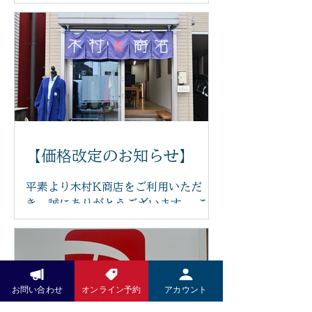
いつも木村k商店をご利用いただき誠
にありがとうございます。 このたび、
足つぼ施術をより快適に受けていただ
けるよう、新しいリクライニングチェ
アを導入いたしました。 体の力が抜け
てリラックスした状態で受けていただ
くことで、より心地よく施術を受けて
いただけます。 新しいチェアは、身体
にやさしくフィットし、お好みの角度
に調整できるため、長時間でも負担が
【価格改定のお知らせ】
少なく、ゆったりとお過ごしいただけ
ます。 「まるで雲の上にいるような座
平素より木村K商店をご利用いただ
り心地」と感じていただけるほど、快
き、誠にありがとうございます。 この
適な座り心地です。 足つぼの刺激で身
たび、原材料費や光熱費の高騰に伴
体を整えながら、心もほっと安らぐ時
い、2026年6月14日より一部メニュ
間をお過ごしください。 木村k商店で
ーの価格を改定させていただくことと
は、これからも技術だけでなく、施術
なりました。 また、今後は足つぼ施術
を受ける空間や設備にもこだわり、皆
前後の蒸しタオルを導入し、よりリラ
お問い合わせ
オンライン予約
アカウント
さまに安心して通っていただけるサロ
ックスした状態で足裏から全身を整え