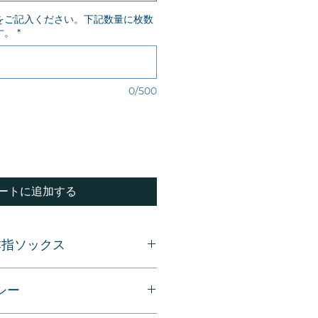
をご記入ください。下記数量に枚数
す。
*
0/500
ートに追加する
本指ソックス
5本指ソックス
シー
健ホールディングス
oldings.co.jp