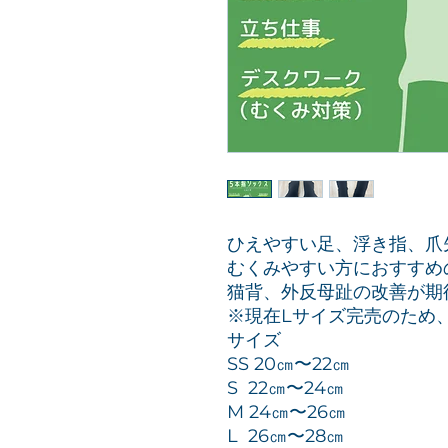
ひえやすい足、浮き指、爪
むくみやすい方におすすめ
猫背、外反母趾の改善が期
※現在Lサイズ完売のため
サイズ
SS 20㎝〜22㎝
S 22㎝〜24㎝
M 24㎝〜26㎝
L 26㎝〜28㎝