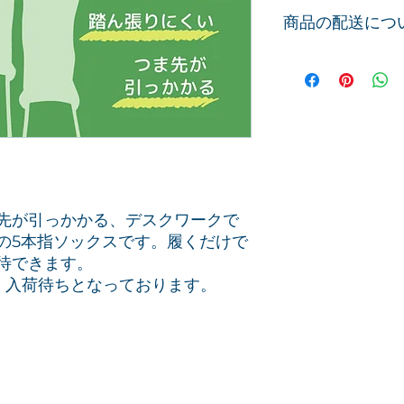
万が一、商品の割れ
商品の配送につ
所に着払いにて返送
振り込みにてご返金
〒152-0002 目黒区
ご注文から1週間以
木村ｋ商店
送料：無料
090-5362-3727
先が引っかかる、デスクワークで
の5本指ソックスです。履くだけで
待できます。
、入荷待ちとなっております。