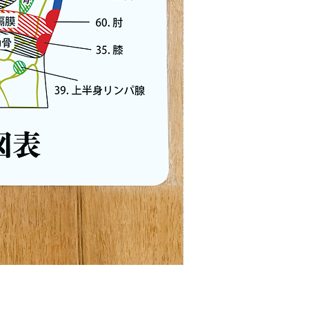
MEGURIマット&ピロー
価格
￥25,500