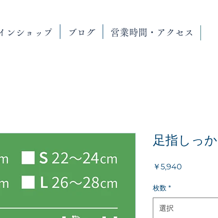
インショップ
ブログ
営業時間・アクセス
足指しっか
価
￥5,940
格
枚数
*
選択