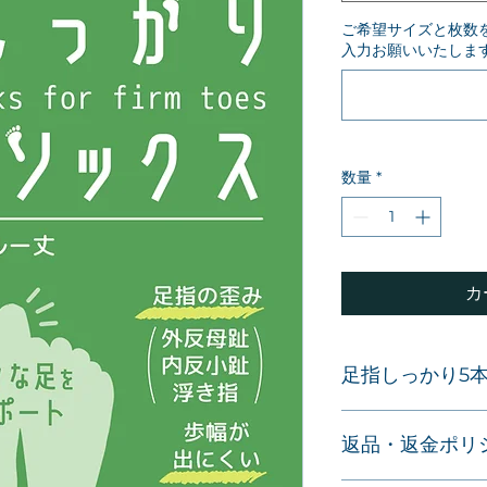
ご希望サイズと枚数
入力お願いいたしま
数量
*
カ
足指しっかり5
名称：足指しっかり
返品・返金ポリ
販売元：株式会社幸
連絡先：info@kokenh