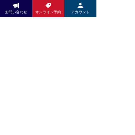
ズ」であること。
お問い合わせ
オンライン予約
アカウント
5. デザイナー林芳亨氏の哲学。
ファッションではなくライフスタイ
ルの一部としてのデニムを提案して
おられること。
穿き心地・洗いやすさ・シルエット
すべてにおいて、日常使いを想定し
て作られており、いつでも購入でき
る安心感がある。
履き続けることによってその人らし
いジーパンに経年変化していくこと
が最大の魅力です。