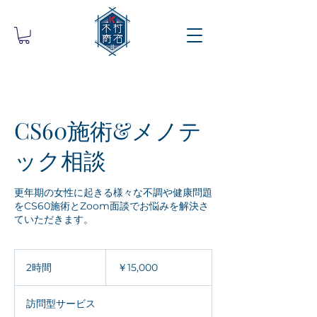
CS60施術&メノテ
ック相談
更年期の女性に起きる様々な不調や健康問題
をCS60施術とZoom面談でお悩みを解決さ
ていただきます。
15,000
円
2時間
2
￥15,000
時
間
訪問型サービス